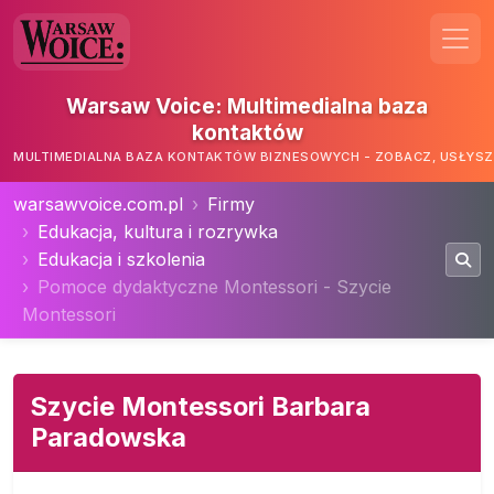
Warsaw Voice: Multimedialna baza
kontaktów
MULTIMEDIALNA BAZA KONTAKTÓW BIZNESOWYCH - ZOBACZ, USŁYSZ,
warsawvoice.com.pl
Firmy
Edukacja, kultura i rozrywka
Edukacja i szkolenia
Pomoce dydaktyczne Montessori - Szycie
Montessori
Szycie Montessori Barbara
Paradowska