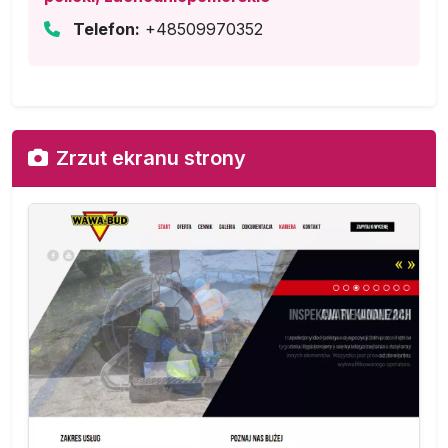
Telefon:
+48509970352
Zrzut ekranu strony