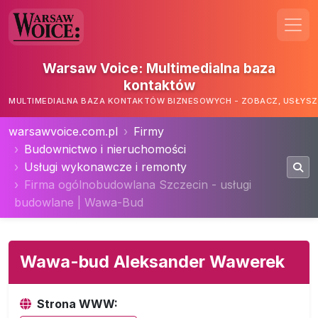
Warsaw Voice: Multimedialna baza
kontaktów
MULTIMEDIALNA BAZA KONTAKTÓW BIZNESOWYCH - ZOBACZ, USŁYSZ,
warsawvoice.com.pl
Firmy
Budownictwo i nieruchomości
Usługi wykonawcze i remonty
Firma ogólnobudowlana Szczecin - usługi
budowlane | Wawa-Bud
Wawa-bud Aleksander Wawerek
Strona WWW: