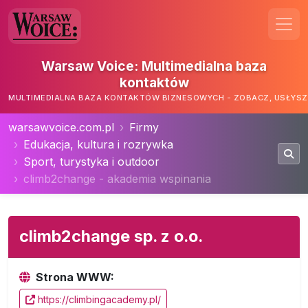
Warsaw Voice: Multimedialna baza
kontaktów
MULTIMEDIALNA BAZA KONTAKTÓW BIZNESOWYCH - ZOBACZ, USŁYSZ,
warsawvoice.com.pl
Firmy
Edukacja, kultura i rozrywka
Sport, turystyka i outdoor
climb2change - akademia wspinania
climb2change sp. z o.o.
Strona WWW:
https://climbingacademy.pl/