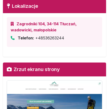
Lokalizacje
Zagrodniki 104, 34-114 Tłuczań,
wadowicki, małopolskie
Telefon:
+48536263244
Zrzut ekranu strony