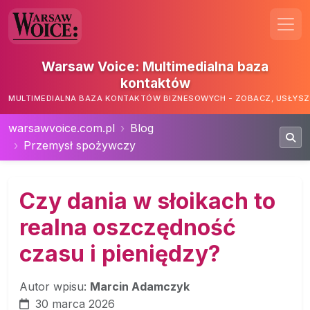
Warsaw Voice: Multimedialna baza
kontaktów
MULTIMEDIALNA BAZA KONTAKTÓW BIZNESOWYCH - ZOBACZ, USŁYSZ,
warsawvoice.com.pl
Blog
Przemysł spożywczy
Czy dania w słoikach to
realna oszczędność
czasu i pieniędzy?
Autor wpisu:
Marcin Adamczyk
30 marca 2026