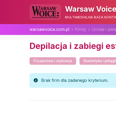
Warsaw Voice
MULTIMEDIALNA BAZA KONTA
warsawvoice.com.pl
Firmy
Uroda i piel
Depilacja i zabiegi e
Fryzjerstwo i stylizacja
Kosmetyka i pielęg
Brak firm dla zadanego kryterium.