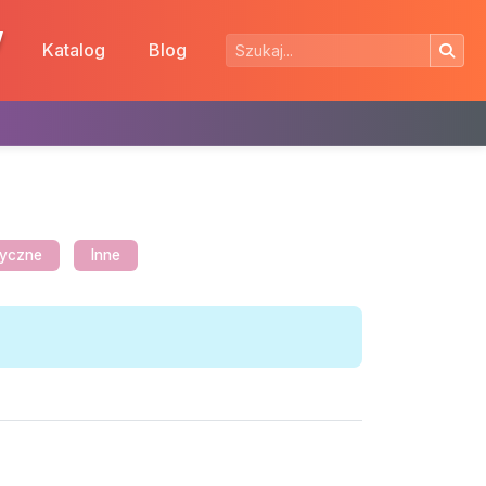
w
Katalog
Blog
etyczne
Inne