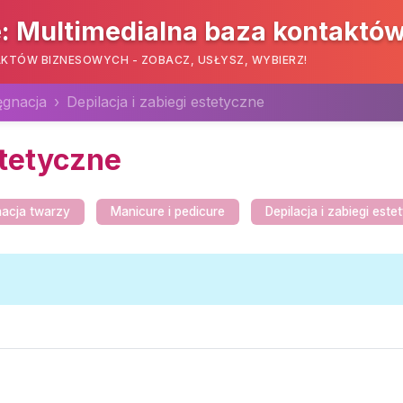
: Multimedialna baza kontaktó
KTÓW BIZNESOWYCH - ZOBACZ, USŁYSZ, WYBIERZ!
ęgnacja
Depilacja i zabiegi estetyczne
stetyczne
nacja twarzy
Manicure i pedicure
Depilacja i zabiegi est