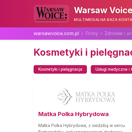
Warsaw Voice
MULTIMEDIALNA BAZA KONTA
warsawvoice.com.pl
Firmy
Zdrowie i u
Kosmetyki i pielęgna
Kosmetyki i pielęgnacja
Usługi medyczne i 
Matka Polka Hybrydowa
Matka Polka Hybrydowa, z siedzibą w sercu
Białegostoku, jest renomowanym dostawcą