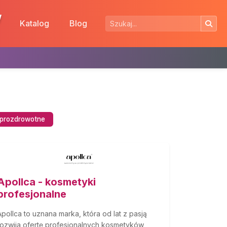
w
Katalog
Blog
. prozdrowotne
Apollca - kosmetyki
profesjonalne
Apollca to uznana marka, która od lat z pasją
rozwija ofertę profesjonalnych kosmetyków,