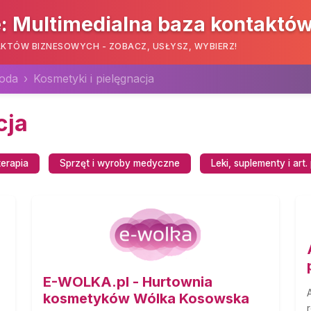
: Multimedialna baza kontaktó
KTÓW BIZNESOWYCH - ZOBACZ, USŁYSZ, WYBIERZ!
roda
Kosmetyki i pielęgnacja
cja
terapia
Sprzęt i wyroby medyczne
Leki, suplementy i art
E-WOLKA.pl - Hurtownia
kosmetyków Wólka Kosowska