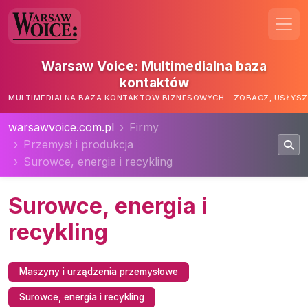
Warsaw Voice: Multimedialna baza
kontaktów
MULTIMEDIALNA BAZA KONTAKTÓW BIZNESOWYCH - ZOBACZ, USŁYSZ,
warsawvoice.com.pl
Firmy
Przemysł i produkcja
Surowce, energia i recykling
Surowce, energia i
recykling
Maszyny i urządzenia przemysłowe
Surowce, energia i recykling