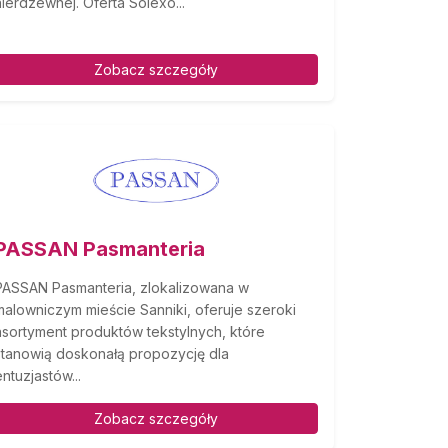
nierdzewnej. Oferta Solexo...
Zobacz szczegóły
PASSAN Pasmanteria
PASSAN Pasmanteria, zlokalizowana w
malowniczym mieście Sanniki, oferuje szeroki
asortyment produktów tekstylnych, które
stanowią doskonałą propozycję dla
entuzjastów...
Zobacz szczegóły