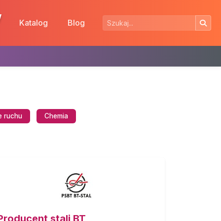
w
Katalog
Blog
e ruchu
Chemia
Producent stali BT