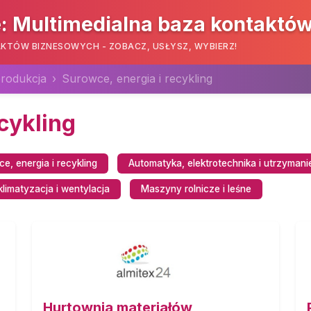
: Multimedialna baza kontaktó
KTÓW BIZNESOWYCH - ZOBACZ, USŁYSZ, WYBIERZ!
produkcja
Surowce, energia i recykling
cykling
e, energia i recykling
Automatyka, elektrotechnika i utrzymani
limatyzacja i wentylacja
Maszyny rolnicze i leśne
Hurtownia materiałów