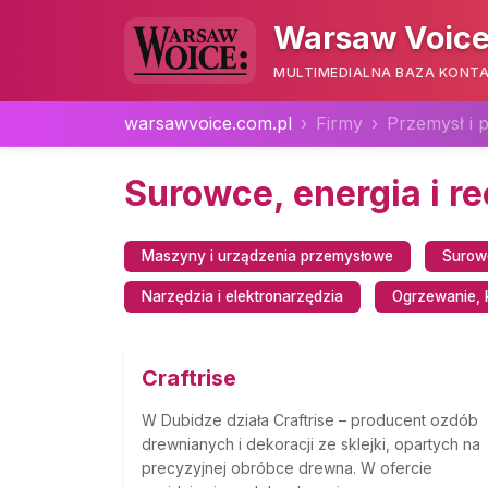
Warsaw Voice
MULTIMEDIALNA BAZA KONTA
warsawvoice.com.pl
Firmy
Przemysł i 
Surowce, energia i re
Maszyny i urządzenia przemysłowe
Surowc
Narzędzia i elektronarzędzia
Ogrzewanie, k
Craftrise
W Dubidze działa Craftrise – producent ozdób
drewnianych i dekoracji ze sklejki, opartych na
precyzyjnej obróbce drewna. W ofercie