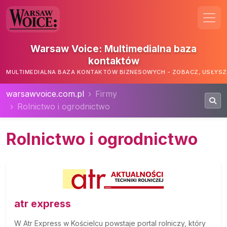
Warsaw Voice: Multimedialna baza
kontaktów
MULTIMEDIALNA BAZA KONTAKTÓW BIZNESOWYCH - ZOBACZ, USŁYSZ,
warsawvoice.com.pl
Firmy
Rolnictwo i ogrodnictwo
Rolnictwo i ogrodnictwo
atr express
W Atr Express w Kościelcu powstaje portal rolniczy, który