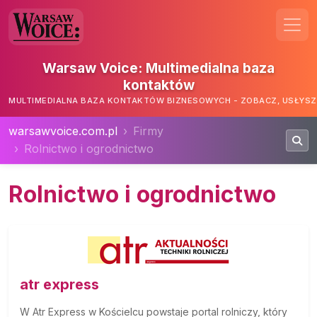
Warsaw Voice: Multimedialna baza
kontaktów
MULTIMEDIALNA BAZA KONTAKTÓW BIZNESOWYCH - ZOBACZ, USŁYSZ,
warsawvoice.com.pl
Firmy
Rolnictwo i ogrodnictwo
Rolnictwo i ogrodnictwo
atr express
W Atr Express w Kościelcu powstaje portal rolniczy, który