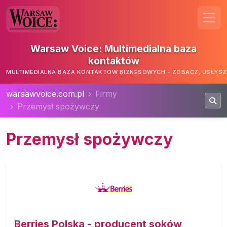
Warsaw Voice: Multimedialna baza
kontaktów
MULTIMEDIALNA BAZA KONTAKTÓW BIZNESOWYCH - ZOBACZ, USŁYSZ,
warsawvoice.com.pl
Firmy
Przemysł spożywczy
Przemysł spożywczy
Berries Polska - producent soków