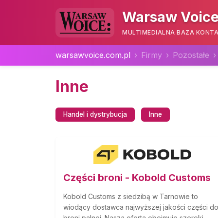
Warsaw Voice
MULTIMEDIALNA BAZA KONTA
warsawvoice.com.pl
Firmy
Pozostałe
Inne
Handel i dystrybucja
Inne
Części broni - Kobold Customs
Kobold Customs z siedzibą w Tarnowie to
wiodący dostawca najwyższej jakości części d
broni palnej. Nasza oferta obejmuje szeroki