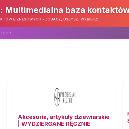
: Multimedialna baza kontaktó
KTÓW BIZNESOWYCH - ZOBACZ, USŁYSZ, WYBIERZ!
Inne
Akcesoria, artykuły dziewiarskie
o
| WYDZIERGANE RĘCZNIE