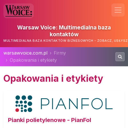
Warsaw Voice: Multimedialna baza
kontaktów
MULTIMEDIALNA BAZA KONTAKTÓW BIZNESOWYCH - ZOBACZ, USŁYSZ,
warsawvoice.com.pl
Firmy
Opakowania i etykiety
Opakowania i etykiety
Pianki polietylenowe - PianFol