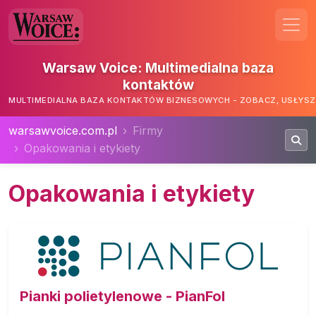
Warsaw Voice: Multimedialna baza
kontaktów
MULTIMEDIALNA BAZA KONTAKTÓW BIZNESOWYCH - ZOBACZ, USŁYSZ,
warsawvoice.com.pl
Firmy
Opakowania i etykiety
Opakowania i etykiety
Pianki polietylenowe - PianFol