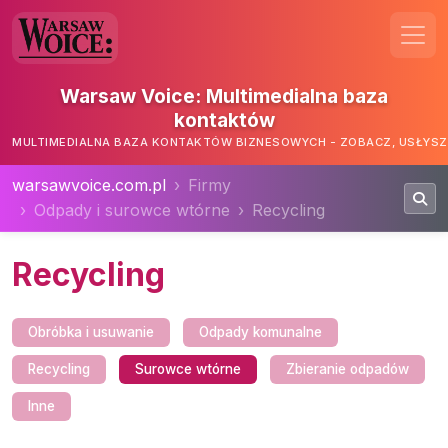
Warsaw Voice: Multimedialna baza
kontaktów
MULTIMEDIALNA BAZA KONTAKTÓW BIZNESOWYCH - ZOBACZ, USŁYSZ,
warsawvoice.com.pl
Firmy
Odpady i surowce wtórne
Recycling
Recycling
Obróbka i usuwanie
Odpady komunalne
Recycling
Surowce wtórne
Zbieranie odpadów
Inne