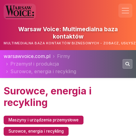
Warsaw Voice: Multimedialna baza
kontaktów
MULTIMEDIALNA BAZA KONTAKTÓW BIZNESOWYCH - ZOBACZ, USŁYSZ,
warsawvoice.com.pl
Firmy
Przemysł i produkcja
Surowce, energia i recykling
Surowce, energia i
recykling
Maszyny i urządzenia przemysłowe
Surowce, energia i recykling