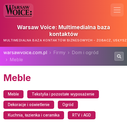
Warsaw Voice: Multimedialna baza
kontaktów
MULTIMEDIALNA BAZA KONTAKTÓW BIZNESOWYCH - ZOBACZ, USŁYSZ,
warsawvoice.com.pl
Firmy
Dom i ogród
Meble
Meble
Meble
Tekstylia i pozostałe wyposażenie
Dekoracje i oświetlenie
Ogród
Kuchnia, łazienka i ceramika
RTV i AGD