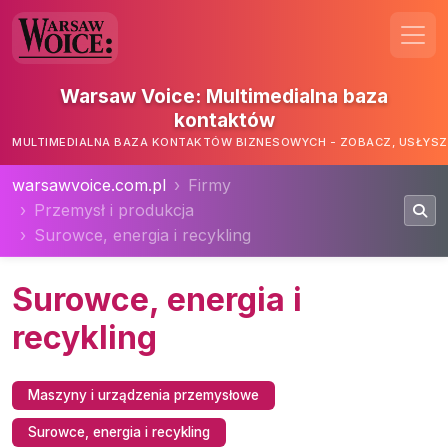
Warsaw Voice: Multimedialna baza
kontaktów
MULTIMEDIALNA BAZA KONTAKTÓW BIZNESOWYCH - ZOBACZ, USŁYSZ,
warsawvoice.com.pl
Firmy
Przemysł i produkcja
Surowce, energia i recykling
Surowce, energia i
recykling
Maszyny i urządzenia przemysłowe
Surowce, energia i recykling