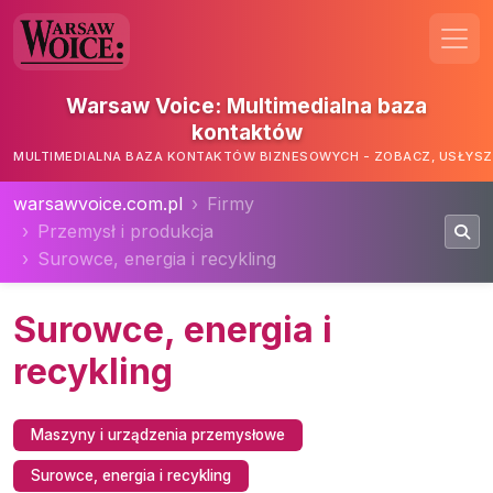
Warsaw Voice: Multimedialna baza
kontaktów
MULTIMEDIALNA BAZA KONTAKTÓW BIZNESOWYCH - ZOBACZ, USŁYSZ,
warsawvoice.com.pl
Firmy
Przemysł i produkcja
Surowce, energia i recykling
Surowce, energia i
recykling
Maszyny i urządzenia przemysłowe
Surowce, energia i recykling