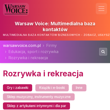
Warsaw Voice: Multimedialna baza
kontaktów
MULTIMEDIALNA BAZA KONTAKTÓW BIZNESOWYCH - ZOBACZ, USŁYSZ,
warsawvoice.com.pl
Firmy
Edukacja, sport i rozrywka
Rozrywka i rekreacja
Rozrywka i rekreacja
Gry i zabawki
Książki i e-booki
Inne
Sklep muzyczny, instrumenty muzyczne
Sklep z artykułami intymnymi i dla par