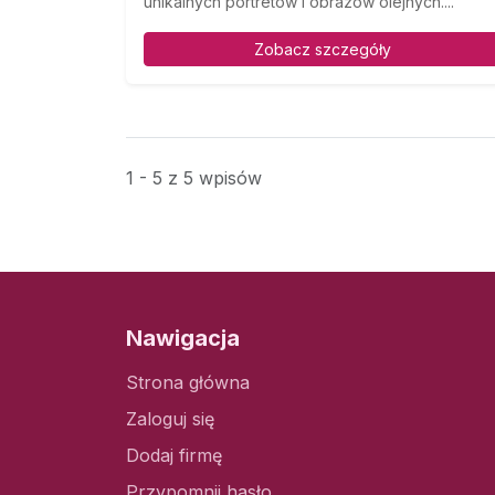
unikalnych portretów i obrazów olejnych....
Zobacz szczegóły
1 - 5 z 5 wpisów
Nawigacja
Strona główna
Zaloguj się
Dodaj firmę
Przypomnij hasło