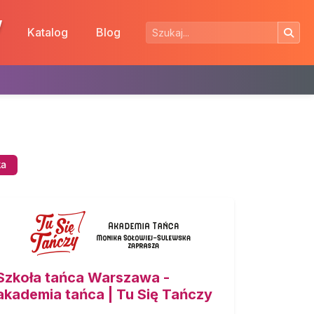
w
Katalog
Blog
ka
Szkoła tańca Warszawa -
akademia tańca | Tu Się Tańczy