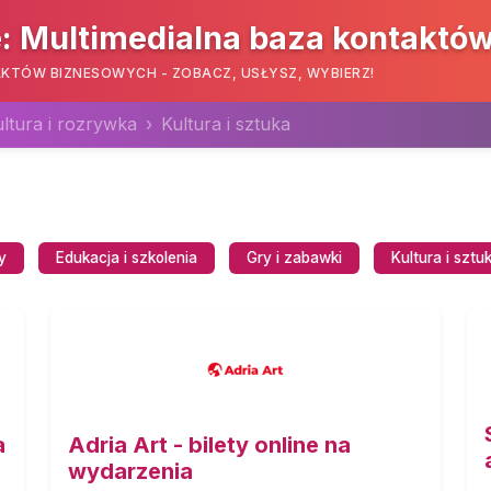
: Multimedialna baza kontaktó
KTÓW BIZNESOWYCH - ZOBACZ, USŁYSZ, WYBIERZ!
ultura i rozrywka
Kultura i sztuka
y
Edukacja i szkolenia
Gry i zabawki
Kultura i sztu
a
Adria Art - bilety online na
wydarzenia