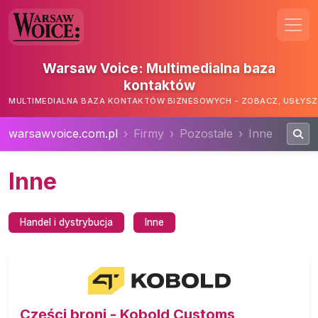
Warsaw Voice: Multimedialna baza
kontaktów
MULTIMEDIALNA BAZA KONTAKTÓW BIZNESOWYCH - ZOBACZ, USŁYSZ,
warsawvoice.com.pl
Firmy
Pozostałe
Inne
Inne
Handel i dystrybucja
Inne
Części broni - Kobold Customs