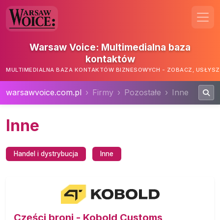
Warsaw Voice: Multimedialna baza
kontaktów
MULTIMEDIALNA BAZA KONTAKTÓW BIZNESOWYCH - ZOBACZ, USŁYSZ,
warsawvoice.com.pl
Firmy
Pozostałe
Inne
Inne
Handel i dystrybucja
Inne
Części broni - Kobold Customs