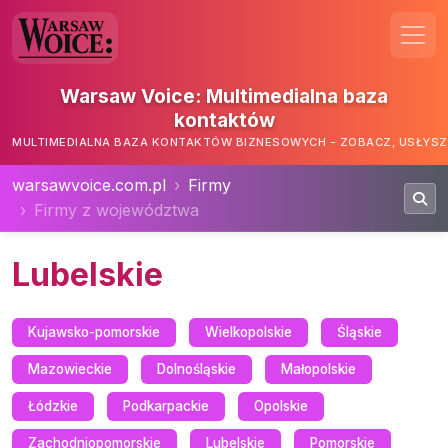
Warsaw Voice: Multimedialna baza
kontaktów
MULTIMEDIALNA BAZA KONTAKTÓW BIZNESOWYCH - ZOBACZ, USŁYSZ,
warsawvoice.com.pl
Firmy
Firmy z województwa
Lubelskie
Kujawsko-pomorskie
Wielkopolskie
Śląskie
Mazowieckie
Dolnośląskie
Małopolskie
Łódzkie
Podkarpackie
Opolskie
Zachodniopomorskie
Lubelskie
Pomorskie