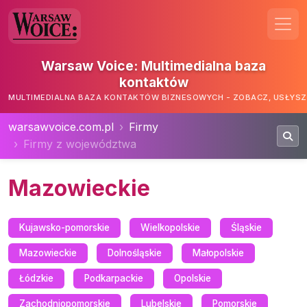
Warsaw Voice: Multimedialna baza
kontaktów
MULTIMEDIALNA BAZA KONTAKTÓW BIZNESOWYCH - ZOBACZ, USŁYSZ,
warsawvoice.com.pl
Firmy
Firmy z województwa
Mazowieckie
Kujawsko-pomorskie
Wielkopolskie
Śląskie
Mazowieckie
Dolnośląskie
Małopolskie
Łódzkie
Podkarpackie
Opolskie
Zachodniopomorskie
Lubelskie
Pomorskie