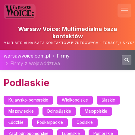
Warsaw Voice: Multimedialna baza
kontaktów
MULTIMEDIALNA BAZA KONTAKTÓW BIZNESOWYCH - ZOBACZ, USŁYSZ,
warsawvoice.com.pl
Firmy
Firmy z województwa
Podlaskie
Kujawsko-pomorskie
Wielkopolskie
Śląskie
Mazowieckie
Dolnośląskie
Małopolskie
Łódzkie
Podkarpackie
Opolskie
Zachodniopomorskie
Lubelskie
Pomorskie