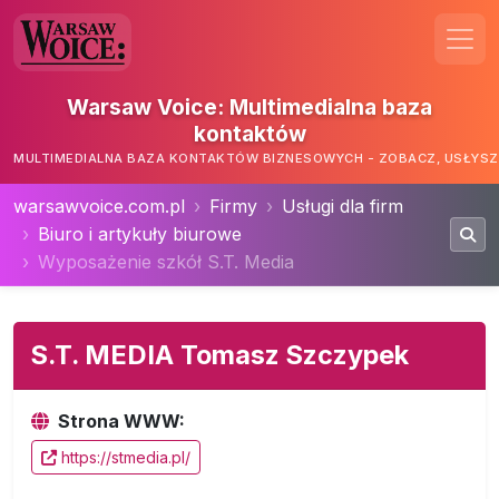
Warsaw Voice: Multimedialna baza
kontaktów
MULTIMEDIALNA BAZA KONTAKTÓW BIZNESOWYCH - ZOBACZ, USŁYSZ,
warsawvoice.com.pl
Firmy
Usługi dla firm
Biuro i artykuły biurowe
Wyposażenie szkół S.T. Media
S.T. MEDIA Tomasz Szczypek
Strona WWW:
https://stmedia.pl/