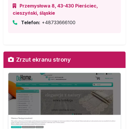
Przemysłowa 8, 43-430 Pierściec,
cieszyński, śląskie
Telefon:
+48733666100
Zrzut ekranu strony