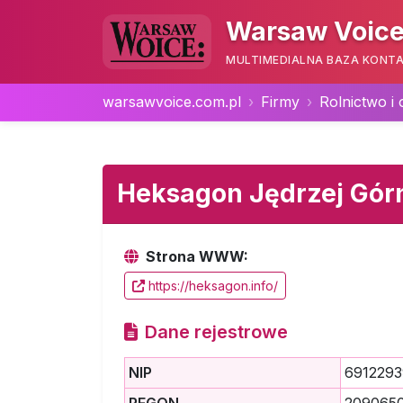
Warsaw Voice
MULTIMEDIALNA BAZA KONTA
warsawvoice.com.pl
Firmy
Rolnictwo i
Heksagon Jędrzej Gór
Strona WWW:
https://heksagon.info/
Dane rejestrowe
NIP
691229