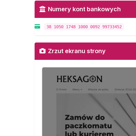
Numery kont bankowych
38 1050 1748 1000 0092 99733452
Zrzut ekranu strony