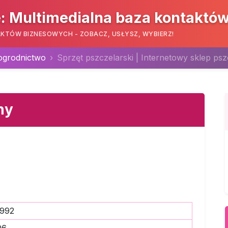
: Multimedialna baza kontaktó
KTÓW BIZNESOWYCH - ZOBACZ, USŁYSZ, WYBIERZ!
 ogrodnictwo
Sprzęt pszczelarski | Internetowy sklep ps
ny
3992