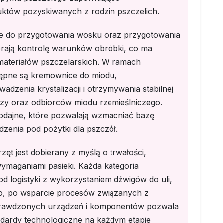
uktów pozyskiwanych z rodzin pszczelich.
ze do przygotowania wosku oraz przygotowania
rają kontrolę warunków obróbki, co ma
 materiałów pszczelarskich. W ramach
ępne są kremownice do miodu,
zenia krystalizacji i otrzymywania stabilnej
arzy oraz odbiorców miodu rzemieślniczego.
odajne, które pozwalają wzmacniać bazę
zenia pod pożytki dla pszczół.
ęt jest dobierany z myślą o trwałości,
wymaganiami pasieki. Każda kategoria
d logistyki z wykorzystaniem dźwigów do uli,
o, po wsparcie procesów związanych z
prawdzonych urządzeń i komponentów pozwala
ndardy technologiczne na każdym etapie