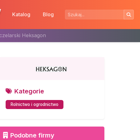
w
Katalog
Blog
zczelarski Heksagon
Kategorie
Rolnictwo i ogrodnictwo
Podobne firmy