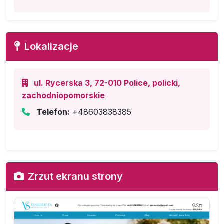
Lokalizacje
ul. Rycerska 3, 72-010 Police, policki,
zachodniopomorskie
Telefon:
+48603838385
Zrzut ekranu strony