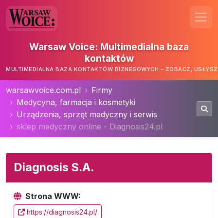
Warsaw Voice: Multimedialna baza
kontaktów
MULTIMEDIALNA BAZA KONTAKTÓW BIZNESOWYCH - ZOBACZ, USŁYSZ,
warsawvoice.com.pl
Firmy
Medycyna, farmacja i kosmetyki
Urządzenia, sprzęt medyczny i serwis
sklep medyczny online - Diagnosis24.pl
Diagnosis S.A.
Strona WWW:
https://diagnosis24.pl/