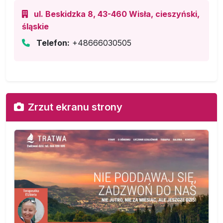
ul. Beskidzka 8, 43-460 Wisła, cieszyński,
śląskie
Telefon:
+48666030505
Zrzut ekranu strony