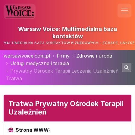
Warsaw Voice: Multimedialna baza
kontaktów
MULTIMEDIALNA BAZA KONTAKTÓW BIZNESOWYCH - ZOBACZ, USŁYSZ,
warsawvoice.com.pl
Firmy
Zdrowie i uroda
Usługi medyczne i terapia
Prywatny Ośrodek Terapii Leczenia Uzależnień
Tratwa
Tratwa Prywatny Ośrodek Terapii
Uzależnień
Strona WWW: