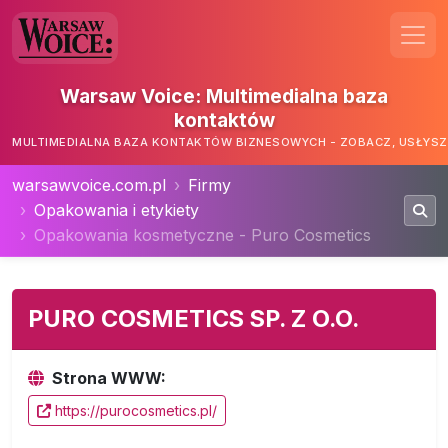
Warsaw Voice: Multimedialna baza
kontaktów
MULTIMEDIALNA BAZA KONTAKTÓW BIZNESOWYCH - ZOBACZ, USŁYSZ,
warsawvoice.com.pl
Firmy
Opakowania i etykiety
Opakowania kosmetyczne - Puro Cosmetics
PURO COSMETICS SP. Z O.O.
Strona WWW:
https://purocosmetics.pl/