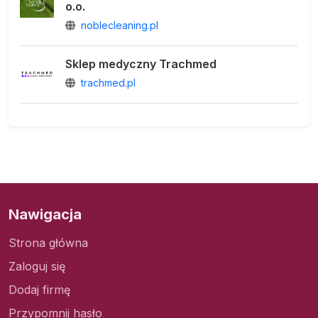
o.o.
noblecleaning.pl
Sklep medyczny Trachmed
trachmed.pl
Nawigacja
Strona główna
Zaloguj się
Dodaj firmę
Przypomnij hasło