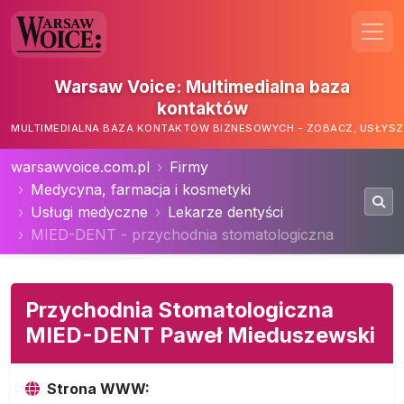
Warsaw Voice: Multimedialna baza
kontaktów
MULTIMEDIALNA BAZA KONTAKTÓW BIZNESOWYCH - ZOBACZ, USŁYSZ,
warsawvoice.com.pl
Firmy
Medycyna, farmacja i kosmetyki
Usługi medyczne
Lekarze dentyści
MIED-DENT - przychodnia stomatologiczna
Przychodnia Stomatologiczna
MIED-DENT Paweł Mieduszewski
Strona WWW: