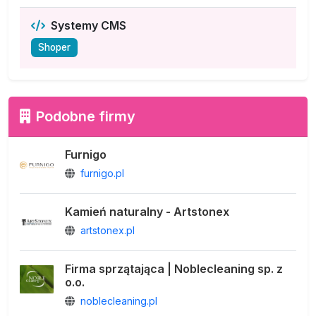
Systemy CMS
Shoper
Podobne firmy
Furnigo
furnigo.pl
Kamień naturalny - Artstonex
artstonex.pl
Firma sprzątająca | Noblecleaning sp. z
o.o.
noblecleaning.pl