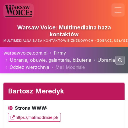
Warsaw Voice: Multimedialna baza
kontaktów
MULTIMEDIALNA BAZA KONTAKTÓW BIZNESOWYCH - ZOBACZ, USŁYSZ,
warsawvoice.com.pl
Firmy
Ubrania, obuwie, galanteria, biżuteria
Ubrania
Odzież wierzchnia
Mali Modnisie
Bartosz Meredyk
Strona WWW:
https://malimodnisie.pl/