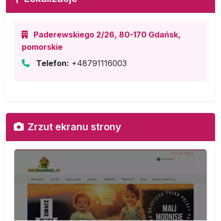
Paderewskiego 2/26, 80-170 Gdańsk,
pomorskie
Telefon:
+48791116003
Zrzut ekranu strony