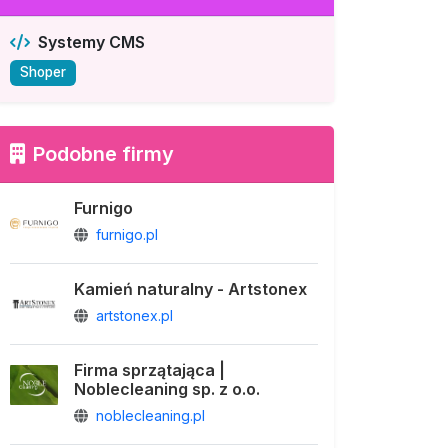
Systemy CMS
Shoper
Podobne firmy
Furnigo
furnigo.pl
Kamień naturalny - Artstonex
artstonex.pl
Firma sprzątająca |
Noblecleaning sp. z o.o.
noblecleaning.pl