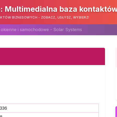
: Multimedialna baza kontaktó
KTÓW BIZNESOWYCH - ZOBACZ, USŁYSZ, WYBIERZ!
e okienne i samochodowe - Solar Systems
336