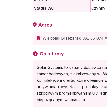
REGON
152754
Status VAT
Czynny
Adres
Wielgolas Brzezisński 9A, 05-074 W
Opis firmy
Solar Systems to uznany dostawca najw
samochodowych, zlokalizowany w Wiel
kompleksowa oferta, która obejmuje za
antywłamaniowe. Nasze produkty skut
szkodliwym promieniowaniem UV, jedn
niepożądanym włamaniem.