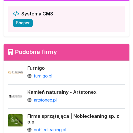
Systemy CMS
Shoper
Podobne firmy
Furnigo
furnigo.pl
Kamień naturalny - Artstonex
artstonex.pl
Firma sprzątająca | Noblecleaning sp. z
o.o.
noblecleaning.pl