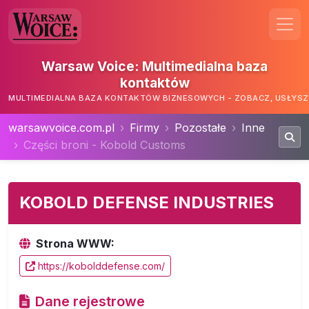
Warsaw Voice: Multimedialna baza
kontaktów
MULTIMEDIALNA BAZA KONTAKTÓW BIZNESOWYCH - ZOBACZ, USŁYSZ,
warsawvoice.com.pl
Firmy
Pozostałe
Inne
Części broni - Kobold Customs
KOBOLD DEFENSE INDUSTRIES
Strona WWW:
https://kobolddefense.com/
Dane rejestrowe