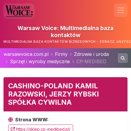
Warsaw Voice: Multimedialna baza
kontaktów
MULTIMEDIALNA BAZA KONTAKTÓW BIZNESOWYCH - ZOBACZ, USŁYSZ,
warsawvoice.com.pl
Firmy
Zdrowie i uroda
Sprzęt i wyroby medyczne
CP-MEDIBED
CASHINO-POLAND KAMIL
RAZOWSKI, JERZY RYBSKI
SPÓŁKA CYWILNA
Strona WWW:
https://sklep.cp-medibed.pl/