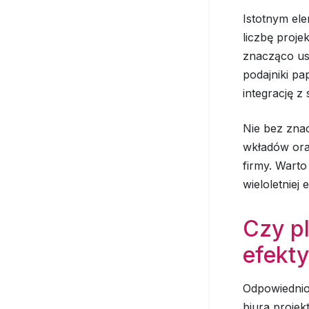
Istotnym el
liczbę proj
znacząco us
podajniki p
integrację 
Nie bez zna
wkładów ora
firmy. Warto
wieloletniej 
Czy p
efekt
Odpowiednio
biura proje