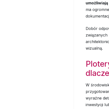
umożliwiaj
ma ogromne 
dokumentacji
Dobór odpow
związanych z
architektoni
wizualną.
Ploter
dlacz
W środowisk
przygotowan
wyraźne deta
inwestycji l