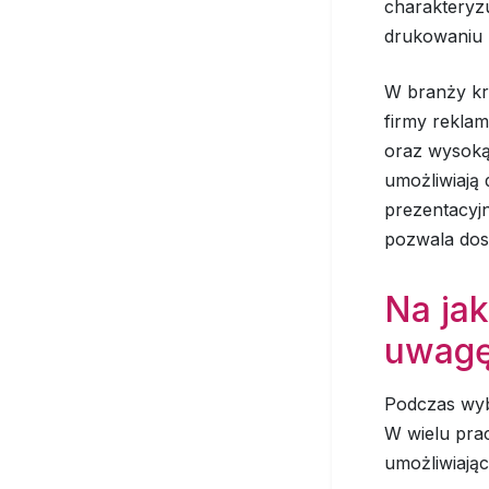
charakteryz
drukowaniu 
W branży kre
firmy rekla
oraz wysoką
umożliwiają
prezentacyj
pozwala dos
Na jak
uwagę
Podczas wyb
W wielu pra
umożliwiają