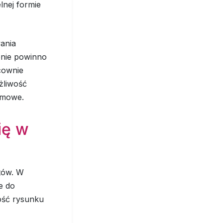
lnej formie
ania
enie powinno
cownie
żliwość
lamowe.
ię w
tów. W
e do
ość rysunku