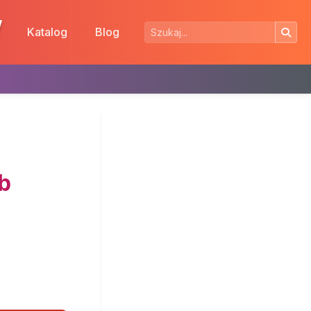
w
Katalog
Blog
b