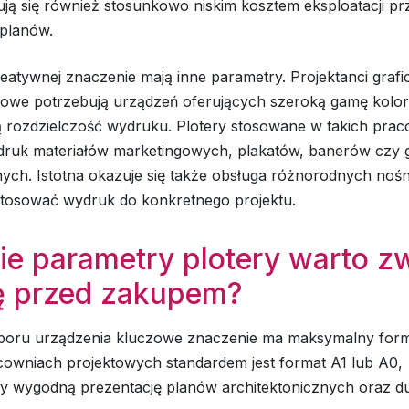
ują się również stosunkowo niskim kosztem eksploatacji p
planów.
atywnej znaczenie mają inne parametry. Projektanci grafi
mowe potrzebują urządzeń oferujących szeroką gamę kolo
 rozdzielczość wydruku. Plotery stosowane w takich pra
 druk materiałów marketingowych, plakatów, banerów czy g
nych. Istotna okazuje się także obsługa różnorodnych noś
tosować wydruk do konkretnego projektu.
ie parametry plotery warto z
 przed zakupem?
oru urządzenia kluczowe znaczenie ma maksymalny form
cowniach projektowych standardem jest format A1 lub A0,
cy wygodną prezentację planów architektonicznych oraz du