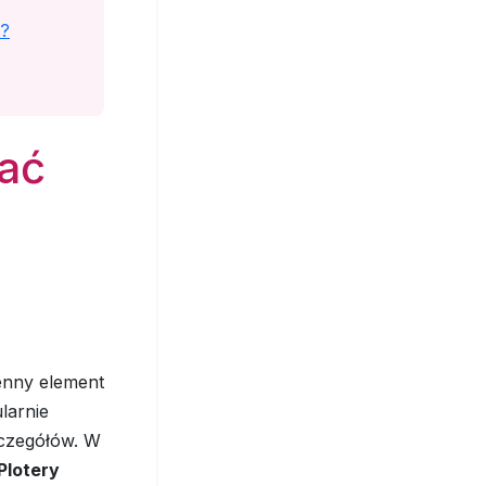
m?
rać
enny element
larnie
zczegółów. W
Plotery