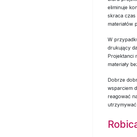
eliminuje k
skraca czas 
materiałów 
W przypadku
drukujący d
Projektanci 
materiały b
Dobrze dobra
wsparciem dl
reagować na 
utrzymywać 
Robica