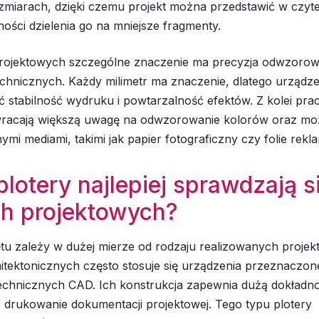
zmiarach, dzięki czemu projekt można przedstawić w czyte
ości dzielenia go na mniejsze fragmenty.
rojektowych szczególne znaczenie ma precyzja odwzorow
chnicznych. Każdy milimetr ma znaczenie, dlatego urządz
 stabilność wydruku i powtarzalność efektów. Z kolei pra
wracają większą uwagę na odwzorowanie kolorów oraz mo
ymi mediami, takimi jak papier fotograficzny czy folie rek
plotery najlepiej sprawdzają s
ch projektowych?
tu zależy w dużej mierze od rodzaju realizowanych projek
itektonicznych często stosuje się urządzenia przeznaczon
chnicznych CAD. Ich konstrukcja zapewnia dużą dokładn
 drukowanie dokumentacji projektowej. Tego typu plotery