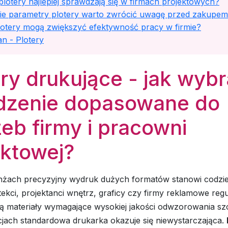
plotery najlepiej sprawdzają się w firmach projektowych?
kie parametry plotery warto zwrócić uwagę przed zakupe
lotery mogą zwiększyć efektywność pracy w firmie?
n - Plotery
ery drukujące - jak wyb
dzenie dopasowane do
zeb firmy i pracowni
ektowej?
nżach precyzyjny wydruk dużych formatów stanowi codzi
tekci, projektanci wnętrz, graficy czy firmy reklamowe regu
ą materiały wymagające wysokiej jakości odwzorowania s
cjach standardowa drukarka okazuje się niewystarczająca.