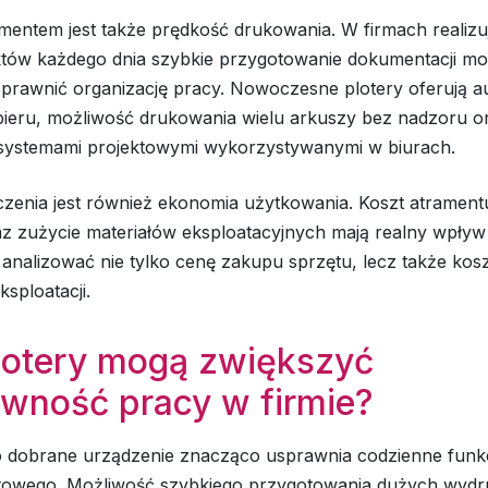
ementem jest także prędkość drukowania. W firmach realiz
ektów każdego dnia szybkie przygotowanie dokumentacji m
prawnić organizację pracy. Nowoczesne plotery oferują 
apieru, możliwość drukowania wielu arkuszy bez nadzoru o
z systemami projektowymi wykorzystywanymi w biurach.
czenia jest również ekonomia użytkowania. Koszt atrament
z zużycie materiałów eksploatacyjnych mają realny wpływ
 analizować nie tylko cenę zakupu sprzętu, lecz także kosz
eksploatacji.
lotery mogą zwiększyć
ywność pracy w firmie?
 dobrane urządzenie znacząco usprawnia codzienne funk
ktowego. Możliwość szybkiego przygotowania dużych wyd