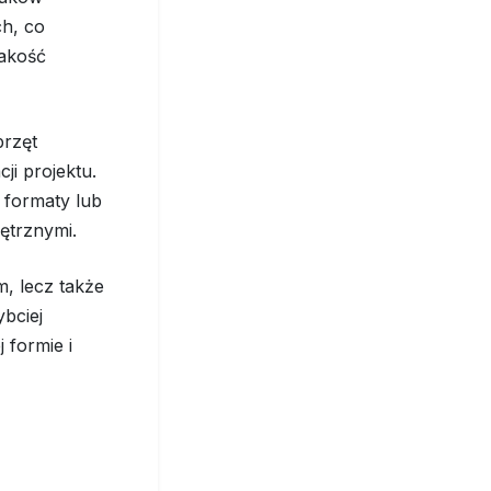
h, co
jakość
przęt
i projektu.
 formaty lub
ętrznymi.
m, lecz także
bciej
 formie i