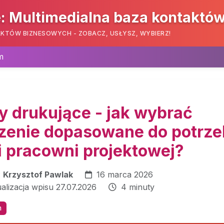
: Multimedialna baza kontaktó
KTÓW BIZNESOWYCH - ZOBACZ, USŁYSZ, WYBIERZ!
m
ry drukujące - jak wybrać
zenie dopasowane do potrze
i pracowni projektowej?
:
Krzysztof Pawlak
16 marca 2026
ualizacja wpisu 27.07.2026
4 minuty
m