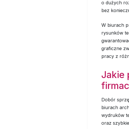
o dużych ro
bez konieczn
W biurach p
rysunków te
gwarantować
graficzne z
pracy z różn
Jakie 
firma
Dobór sprzę
biurach arch
wydruków te
oraz szybkie