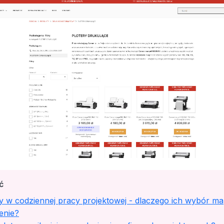
ć
y w codziennej pracy projektowej - dlaczego ich wybór ma
enie?