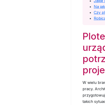
Jakie 
Na ja
Czy p
Robica
Plot
urzą
potr
proj
W wielu bra
pracy. Archi
przygotowuj
takich sytua