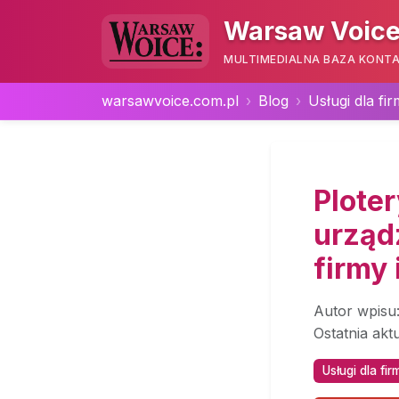
Warsaw Voice
MULTIMEDIALNA BAZA KONTA
warsawvoice.com.pl
Blog
Usługi dla fir
Plote
urząd
firmy 
Autor wpisu
Ostatnia akt
Usługi dla fir