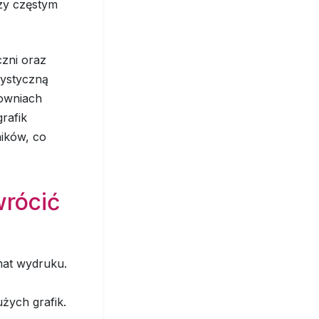
rzy częstym
czni oraz
rystyczną
cowniach
rafik
ników, co
wrócić
at wydruku.
żych grafik.