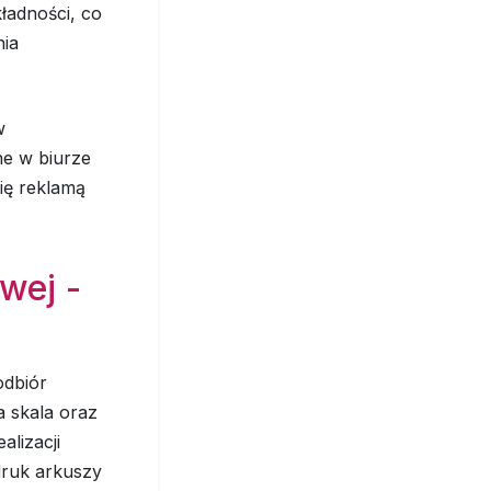
ładności, co
nia
w
ne w biurze
się reklamą
wej -
odbiór
a skala oraz
lizacji
druk arkuszy