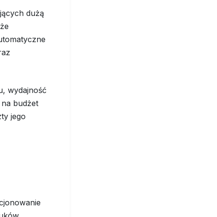
ujących dużą
oże
automatyczne
raz
u, wydajność
 na budżet
ty jego
cjonowanie
ruków