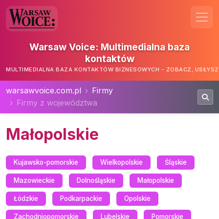
Warsaw Voice: Multimedialna baza
kontaktów
MULTIMEDIALNA BAZA KONTAKTÓW BIZNESOWYCH - ZOBACZ, USŁYSZ,
warsawvoice.com.pl
Firmy
Firmy z województwa
Małopolskie
Kujawsko-pomorskie
Wielkopolskie
Śląskie
Mazowieckie
Dolnośląskie
Małopolskie
Łódzkie
Podkarpackie
Opolskie
Zachodniopomorskie
Lubelskie
Pomorskie