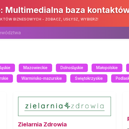
: Multimedialna baza kontaktó
KTÓW BIZNESOWYCH - ZOBACZ, USŁYSZ, WYBIERZ!
jewództwa
ląskie
Mazowieckie
Dolnośląskie
Małopolskie
rskie
Warmińsko-mazurskie
Świętokrzyskie
Podlas
Zielarnia Zdrowia