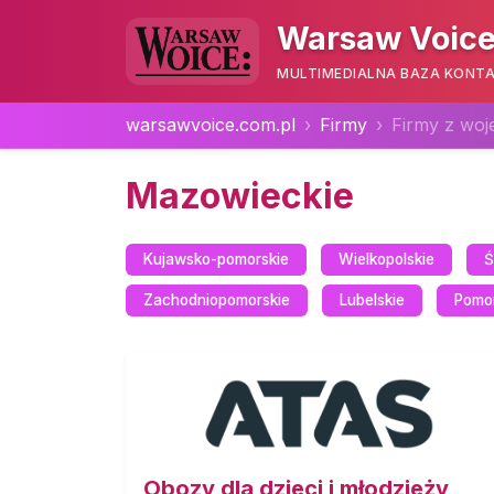
Warsaw Voice
MULTIMEDIALNA BAZA KONTA
warsawvoice.com.pl
Firmy
Firmy z wo
Mazowieckie
Kujawsko-pomorskie
Wielkopolskie
Ś
Zachodniopomorskie
Lubelskie
Pomo
Obozy dla dzieci i młodzieży