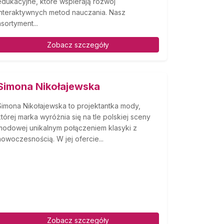
edukacyjne, które wspierają rozwój
interaktywnych metod nauczania. Nasz
asortyment...
Zobacz szczegóły
Simona Nikołajewska
Simona Nikołajewska to projektantka mody,
której marka wyróżnia się na tle polskiej sceny
modowej unikalnym połączeniem klasyki z
nowoczesnością. W jej ofercie...
Zobacz szczegóły