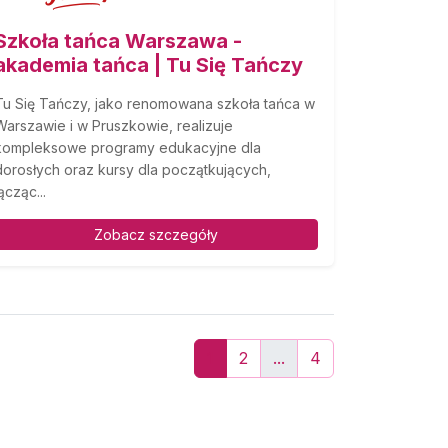
Szkoła tańca Warszawa -
akademia tańca | Tu Się Tańczy
Tu Się Tańczy, jako renomowana szkoła tańca w
Warszawie i w Pruszkowie, realizuje
kompleksowe programy edukacyjne dla
dorosłych oraz kursy dla początkujących,
ącząc...
Zobacz szczegóły
1
2
...
4