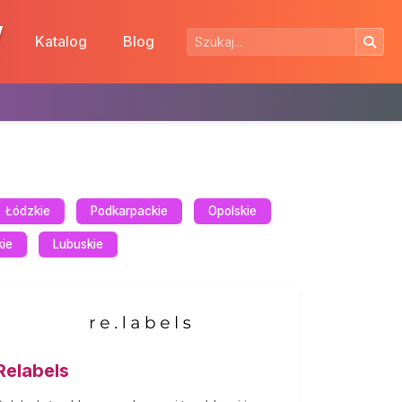
w
Katalog
Blog
Łódzkie
Podkarpackie
Opolskie
kie
Lubuskie
Relabels