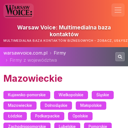
Warsaw Voice: Multimedialna baza
kontaktów
MULTIMEDIALNA BAZA KONTAKTÓW BIZNESOWYCH - ZOBACZ, USŁYSZ,
warsawvoice.com.pl
Firmy
Firmy z województwa
Mazowieckie
Kujawsko-pomorskie
Wielkopolskie
Śląskie
Mazowieckie
Dolnośląskie
Małopolskie
Łódzkie
Podkarpackie
Opolskie
Zachodniopomorskie
Lubelskie
Pomorskie