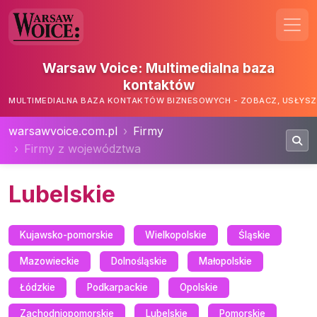
Warsaw Voice: Multimedialna baza
kontaktów
MULTIMEDIALNA BAZA KONTAKTÓW BIZNESOWYCH - ZOBACZ, USŁYSZ,
warsawvoice.com.pl
Firmy
Firmy z województwa
Lubelskie
Kujawsko-pomorskie
Wielkopolskie
Śląskie
Mazowieckie
Dolnośląskie
Małopolskie
Łódzkie
Podkarpackie
Opolskie
Zachodniopomorskie
Lubelskie
Pomorskie